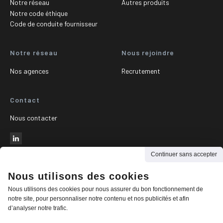
Notre réseau
Autres produits
Notre code éthique
Code de conduite fournisseur
Notre réseau
Nous rejoindre
Nos agences
Recrutement
Contact
Nous contacter
Continuer sans accepter
Nous utilisons des cookies
© 2026 - Colvemat
-
Nous utilisons des cookies pour nous assurer du bon fonctionnement de
Mentions légales
notre site, pour personnaliser notre contenu et nos publicités et afin
-
Politique de confidentialité et gestion des cookies
Cookies
d’analyser notre trafic.