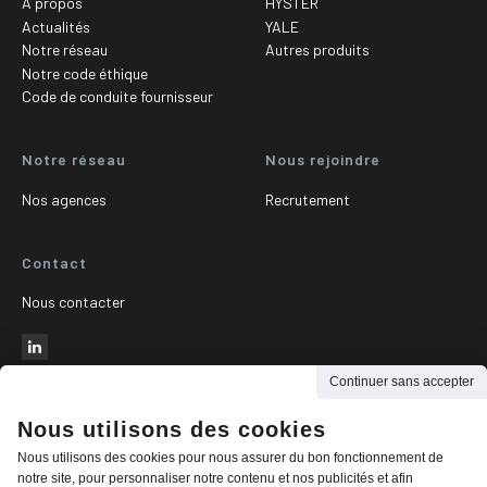
À propos
HYSTER
Actualités
YALE
Notre réseau
Autres produits
Notre code éthique
Code de conduite fournisseur
Notre réseau
Nous rejoindre
Nos agences
Recrutement
Contact
Nous contacter
Continuer sans accepter
Nous utilisons des cookies
© 2026 - Colvemat
-
Nous utilisons des cookies pour nous assurer du bon fonctionnement de
Mentions légales
notre site, pour personnaliser notre contenu et nos publicités et afin