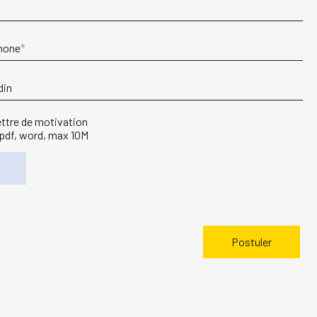
hone
din
ettre de motivation
 pdf, word, max 10M
Postuler