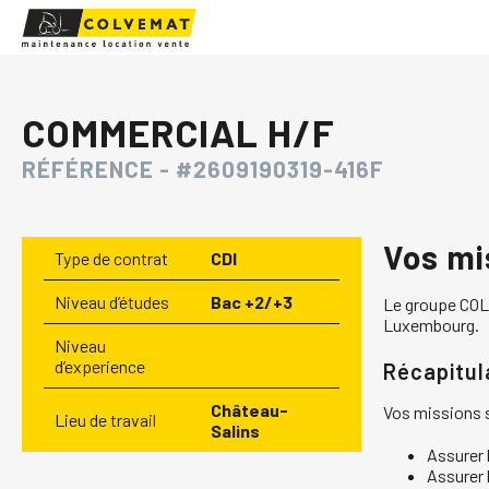
COMMERCIAL H/F
RÉFÉRENCE - #2609190319-416F
Vos mi
Type de contrat
CDI
Niveau d’études
Bac +2/+3
Le groupe COLV
Luxembourg.
Niveau
d’experience
Récapitul
Château-
Vos missions s
Lieu de travail
Salins
Assurer 
Assurer 