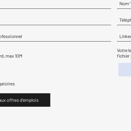
Nom
Télép
ofessionnel
Linke
Votre l
ord, max 10M
fichier
atoires
aux offres d'emplois