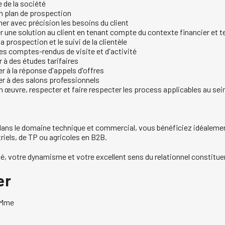
e de la société
un plan de prospection
er avec précision les besoins du client
 une solution au client en tenant compte du contexte financier et 
a prospection et le suivi de la clientèle
des comptes-rendus de visite et d'activité
 à des études tarifaires
er à la réponse d'appels d'offres
er à des salons professionnels
n œuvre, respecter et faire respecter les process applicables au sein
ans le domaine technique et commercial, vous bénéficiez idéalemen
riels, de TP ou agricoles en B2B.
é, votre dynamisme et votre excellent sens du relationnel constituen
er
Mme