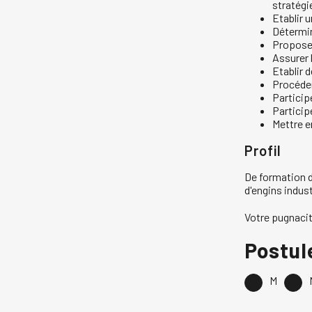
stratégi
Etablir 
Détermin
Proposer
Assurer l
Etablir 
Procéder
Particip
Particip
Mettre e
Profil
De formation d
d'engins indust
Votre pugnacit
Postul
M